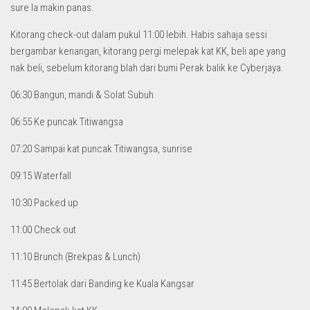
sure la makin panas.
Kitorang check-out dalam pukul 11:00 lebih. Habis sahaja sessi
bergambar kenangan, kitorang pergi melepak kat KK, beli ape yang
nak beli, sebelum kitorang blah dari bumi Perak balik ke Cyberjaya.
06:30 Bangun, mandi & Solat Subuh
06:55 Ke puncak Titiwangsa
07:20 Sampai kat puncak Titiwangsa, sunrise
09:15 Waterfall
10:30 Packed up
11:00 Check out
11:10 Brunch (Brekpas & Lunch)
11:45 Bertolak dari Banding ke Kuala Kangsar