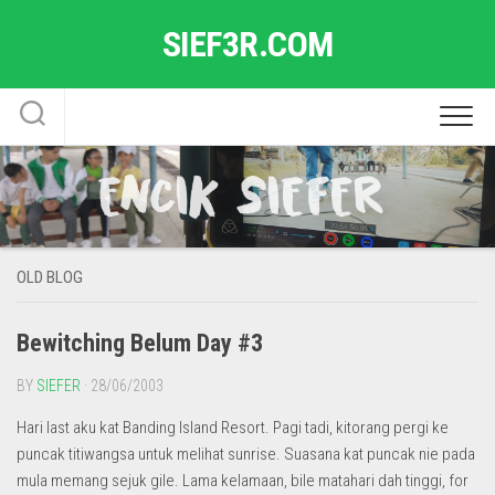
Skip
SIEF3R.COM
to
content
OLD BLOG
Bewitching Belum Day #3
BY
SIEFER
· 28/06/2003
Hari last aku kat Banding Island Resort. Pagi tadi, kitorang pergi ke
puncak titiwangsa untuk melihat sunrise. Suasana kat puncak nie pada
mula memang sejuk gile. Lama kelamaan, bile matahari dah tinggi, for