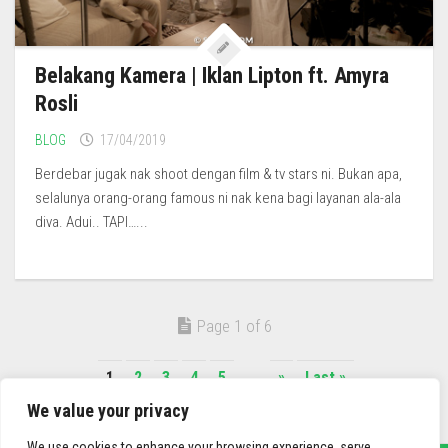
Belakang Kamera | Iklan Lipton ft. Amyra
Rosli
BLOG
17/04/2019
Berdebar jugak nak shoot dengan film & tv stars ni. Bukan apa,
selalunya orang-orang famous ni nak kena bagi layanan ala-ala
diva. Adui.. TAPI…...
Page 1 of 6
1
2
3
4
5
...
»
Last »
We value your privacy
We use cookies to enhance your browsing experience, serve