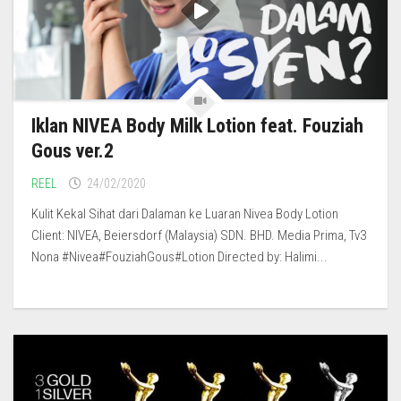
Iklan NIVEA Body Milk Lotion feat. Fouziah
Gous ver.2
REEL
24/02/2020
Kulit Kekal Sihat dari Dalaman ke Luaran Nivea Body Lotion
Client: NIVEA, Beiersdorf (Malaysia) SDN. BHD. Media Prima, Tv3
Nona #Nivea#FouziahGous#Lotion Directed by: Halimi...