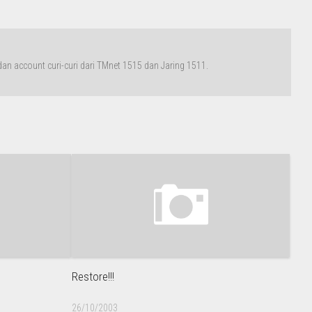
n account curi-curi dari TMnet 1515 dan Jaring 1511.
Restore!!!
26/10/2003