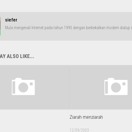
siefer
Mula mengenali Internet pada tahun 1995 dengan berbekalkan modem dialup da
Y ALSO LIKE...
C
Ziarah menziarah
12/09/2003