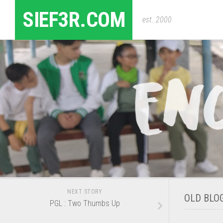
Skip
SIEF3R.COM
to
est. 2000
content
NEXT STORY
OLD BLO
PGL : Two Thumbs Up