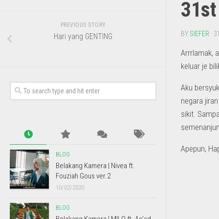
31st
PREVIOUS STORY
BY
SIEFER
· 3
Hari yang GENTING
Arrrlamak, 
keluar je bil
Aku bersyuk
negara jira
sikit. Samp
semenanjung
Apepun, Hap
BLOG
Belakang Kamera | Nivea ft.
Fouziah Gous ver.2
10/02/2020
BLOG