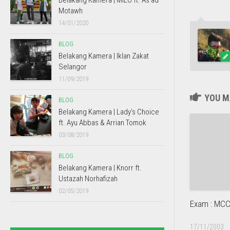
Belakang Kamera | MILO ft. As’ad
Motawh
14/01/2020
BLOG
Belakang Kamera | Iklan Zakat
Selangor
11/09/2019
YOU MA
BLOG
Belakang Kamera | Lady’s Choice
ft. Ayu Abbas & Arrian Tomok
03/08/2019
BLOG
Belakang Kamera | Knorr ft.
Ustazah Norhafizah
02/05/2019
Exam : MC
17/11/2003