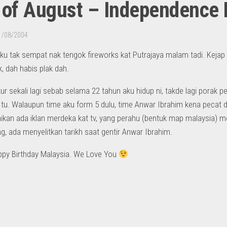
 of August – Independence
1/08/2004
aku tak sempat nak tengok fireworks kat Putrajaya malam tadi. Kejap 
ik, dah habis plak dah.
ur sekali lagi sebab selama 22 tahun aku hidup ni, takde lagi porak 
n tu. Walaupun time aku form 5 dulu, time Anwar Ibrahim kena pecat 
aikan ada iklan merdeka kat tv, yang perahu (bentuk map malaysia
, ada menyelitkan tarikh saat gentir Anwar Ibrahim.
py Birthday Malaysia. We Love You