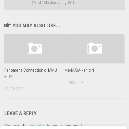
TMnet 1515 dan Jaring 1511.
YOU MAY ALSO LIKE...
Fenomena Connection di MMU
Me-MAYA-kan diri
Ep#4
06/03/2003
18/10/2003
LEAVE A REPLY
You must be
logged in
to post a comment.