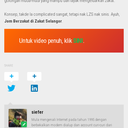
golongan muda-mudi yang mampu dan layak mengeluarkan zakat.
Konsep, takde la complicated sangat, tetapi nak LZS nak sinis. Ayuh,
Jom Berzakat di Zakat Selangor
.
Untuk video penuh, klik
SINI
.
SHARE
siefer
Mula mengenali Internet pada tahun 1995 dengan
berbekalkan modem dialup dan account curi-curi dari