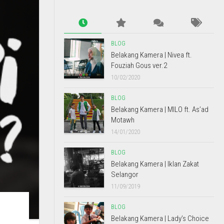
BLOG
Belakang Kamera | Nivea ft.
Fouziah Gous ver.2
10/02/2020
BLOG
Belakang Kamera | MILO ft. As’ad
Motawh
14/01/2020
BLOG
Belakang Kamera | Iklan Zakat
Selangor
11/09/2019
BLOG
Belakang Kamera | Lady’s Choice