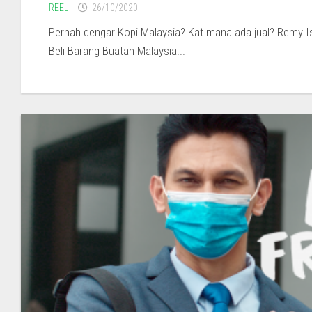
REEL
26/10/2020
Pernah dengar Kopi Malaysia? Kat mana ada jual? Remy I
Beli Barang Buatan Malaysia...