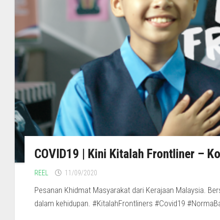
COVID19 | Kini Kitalah Frontliner – K
REEL
11/09/2020
Pesanan Khidmat Masyarakat dari Kerajaan Malaysia. B
dalam kehidupan. #KitalahFrontliners #Covid19 #NormaBaha