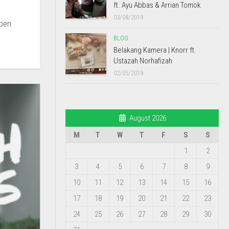
ft. Ayu Abbas & Arrian Tomok
03/08/2019
mpen
BLOG
Belakang Kamera | Knorr ft.
Ustazah Norhafizah
02/05/2019
August 2026
M
T
W
T
F
S
S
1
2
3
4
5
6
7
8
9
10
11
12
13
14
15
16
17
18
19
20
21
22
23
24
25
26
27
28
29
30