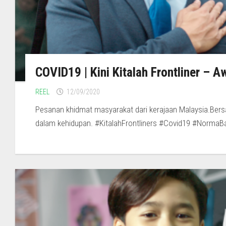
COVID19 | Kini Kitalah Frontliner – 
REEL
12/09/2020
Pesanan khidmat masyarakat dari kerajaan Malaysia.Ber
dalam kehidupan. #KitalahFrontliners #Covid19 #NormaBaha