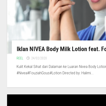
Iklan NIVEA Body Milk Lotion feat. F
REEL
24/02/2020
Kulit Kekal Sihat dari Dalaman ke Luaran Nivea Body Lotio
#Nivea#FouziahGous#Lotion Directed by: Halimi...