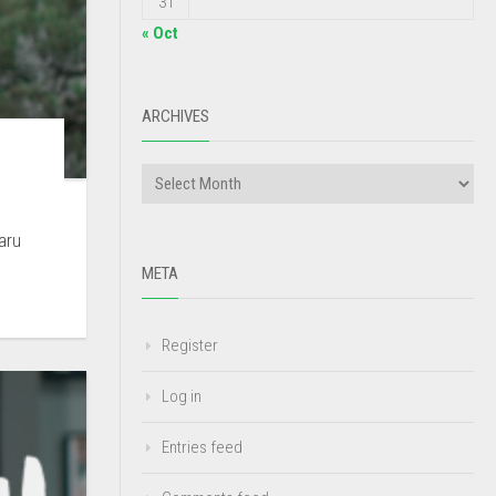
31
« Oct
ARCHIVES
aru
META
Register
Log in
Entries feed