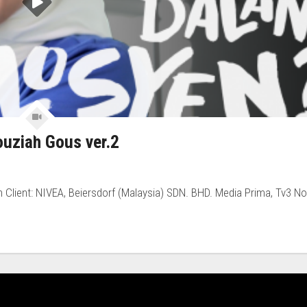
ouziah Gous ver.2
n Client: NIVEA, Beiersdorf (Malaysia) SDN. BHD. Media Prima, Tv3 N