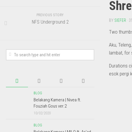
Shre
PREVIOUS STORY
BY
SIEFER
· 3
NFS Underground 2
Two thumbs\
Aku, Teleng,
lambat, for 
Durations ci
esok pergi k
BLOG
Belakang Kamera | Nivea ft.
Fouziah Gous ver.2
10/02/2020
BLOG