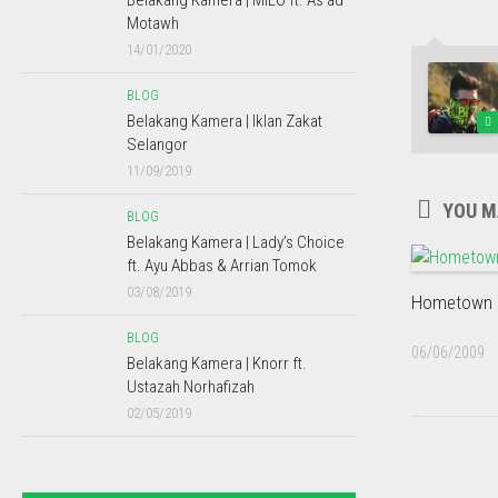
Belakang Kamera | MILO ft. As’ad
Motawh
14/01/2020
BLOG
Belakang Kamera | Iklan Zakat
Selangor
11/09/2019
YOU MA
BLOG
Belakang Kamera | Lady’s Choice
ft. Ayu Abbas & Arrian Tomok
03/08/2019
Hometown :
BLOG
06/06/2009
Belakang Kamera | Knorr ft.
Ustazah Norhafizah
02/05/2019