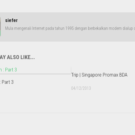
siefer
Mula mengenali Internet pada tahun 1995 dengan berbekalkan modem dialup da
Y ALSO LIKE...
Trip | Singapore Promax BDA
 Part 3
04/12/2013