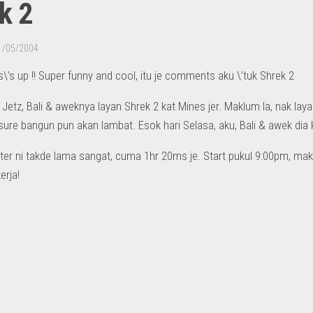
k 2
1/05/2004
’s up !! Super funny and cool, itu je comments aku \’tuk Shrek 2
 Jetz, Bali & aweknya layan Shrek 2 kat Mines jer. Maklum la, nak layan
sure bangun pun akan lambat. Esok hari Selasa, aku, Bali & awek dia k
ter ni takde lama sangat, cuma 1hr 20ms je. Start pukul 9:00pm, maka
erja!