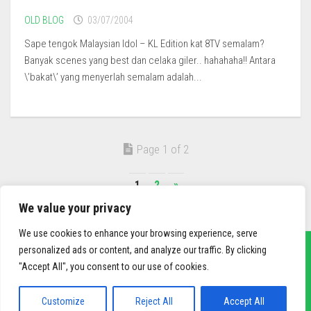
OLD BLOG
03/07/2004
Sape tengok Malaysian Idol – KL Edition kat 8TV semalam?
Banyak scenes yang best dan celaka giler.. hahahaha!! Antara
\’bakat\’ yang menyerlah semalam adalah...
Page 1 of 2
1
2
»
We value your privacy
We use cookies to enhance your browsing experience, serve
personalized ads or content, and analyze our traffic. By clicking
"Accept All", you consent to our use of cookies.
sief3r.com
Powered by
WordPress
. Theme by
Alx
.
Customize
Reject All
Accept All