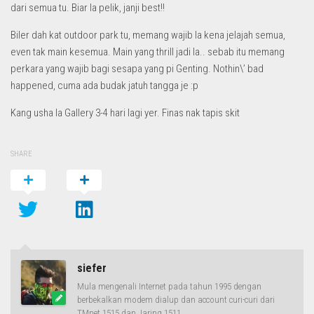
dari semua tu. Biar la pelik, janji best!!
Biler dah kat outdoor park tu, memang wajib la kena jelajah semua,
even tak main kesemua. Main yang thrill jadi la.. sebab itu memang
perkara yang wajib bagi sesapa yang pi Genting. Nothin\’ bad
happened, cuma ada budak jatuh tangga je :p
Kang usha la Gallery 3-4 hari lagi yer. Finas nak tapis skit
SHARE
siefer
Mula mengenali Internet pada tahun 1995 dengan
berbekalkan modem dialup dan account curi-curi dari
TMnet 1515 dan Jaring 1511.