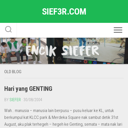
Skip
SIEF3R.COM
to
content
OLD BLOG
Hari yang GENTING
BY
SIEFER
· 30/08/2004
Wah.. manusia – manusia lain berpusu – pusu keluar ke KL, untuk
berkumpul kat KLCC park & Merdeka Square nak sambut detik 31st
August, aku plak terhegeh – hegeh ke Genting, semata – mata nak lari