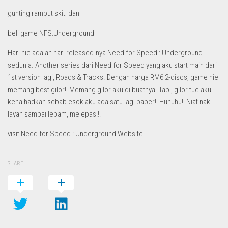
gunting rambut skit; dan
beli game NFS:Underground
Hari nie adalah hari released-nya Need for Speed : Underground
sedunia. Another series dari Need for Speed yang aku start main dari
1st version lagi, Roads & Tracks. Dengan harga RM6 2-discs, game nie
memang best gilor!! Memang gilor aku di buatnya. Tapi, gilor tue aku
kena hadkan sebab esok aku ada satu lagi paper!! Huhuhu!! Niat nak
layan sampai lebam, melepas!!!
visit Need for Speed : Underground Website
SHARE