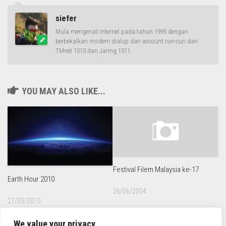
siefer
Mula mengenali Internet pada tahun 1995 dengan
berbekalkan modem dialup dan account curi-curi dari
TMnet 1515 dan Jaring 1511.
YOU MAY ALSO LIKE...
Festival Filem Malaysia ke-17
Earth Hour 2010
26/06/2004
27/03/2010
We value your privacy