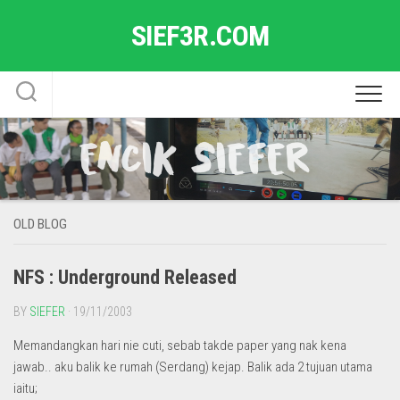
Skip
SIEF3R.COM
to
content
OLD BLOG
NFS : Underground Released
BY
SIEFER
· 19/11/2003
Memandangkan hari nie cuti, sebab takde paper yang nak kena
jawab.. aku balik ke rumah (Serdang) kejap. Balik ada 2 tujuan utama
iaitu;