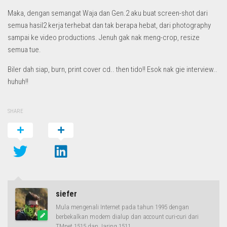
Maka, dengan semangat Waja dan Gen.2 aku buat screen-shot dari
semua hasil2 kerja terhebat dan tak berapa hebat, dari photography
sampai ke video productions. Jenuh gak nak meng-crop, resize
semua tue.
Biler dah siap, burn, print cover cd.. then tido!! Esok nak gie interview..
huhuh!!
SHARE
siefer
Mula mengenali Internet pada tahun 1995 dengan
berbekalkan modem dialup dan account curi-curi dari
TMnet 1515 dan Jaring 1511.