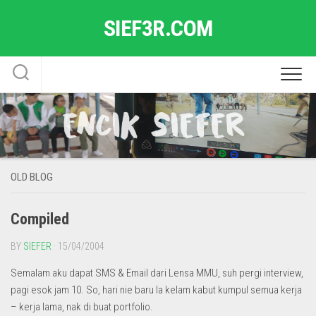
Skip
SIEF3R.COM
to
content
OLD BLOG
Compiled
BY
SIEFER
· 15/04/2004
Semalam aku dapat SMS & Email dari Lensa MMU, suh pergi interview,
pagi esok jam 10. So, hari nie baru la kelam kabut kumpul semua kerja
– kerja lama, nak di buat portfolio.