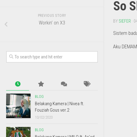
So S
PREVIOUS STORY
BY
SIEFER
· 0
Workin’ on X3
Sistem bada
Aku DEMAM!!
BLOG
Belakang Kamera | Nivea ft.
Fouziah Gous ver.2
10/02/2020
BLOG