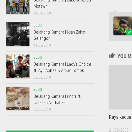
Belakang Kamera | MILO ft. As’ad
Motawh
14/01/2020
BLOG
Belakang Kamera | Iklan Zakat
Selangor
11/09/2019
YOU MA
BLOG
Belakang Kamera | Lady’s Choice
ft. Ayu Abbas & Arrian Tomok
03/08/2019
BLOG
Belakang Kamera | Knorr ft.
Ustazah Norhafizah
02/05/2019
Raya kedua
21/09/2009