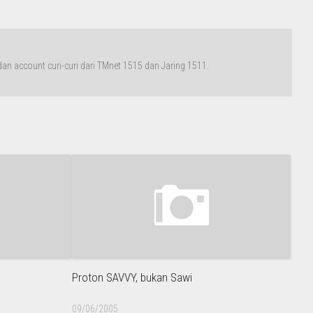
n account curi-curi dari TMnet 1515 dan Jaring 1511.
Proton SAVVY, bukan Sawi
09/06/2005