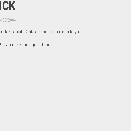
ICK
4/08/2004
n tak stabil. Otak jammed dan mata kuyu..
! dah nak sminggu dah ni