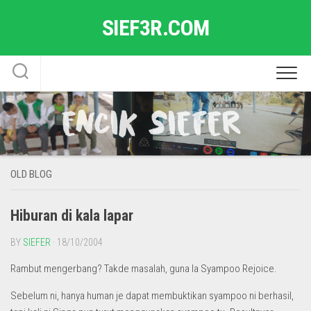
Skip
SIEF3R.COM
to
content
OLD BLOG
Hiburan di kala lapar
BY
SIEFER
· 18/10/2004
Rambut mengerbang? Takde masalah, guna la Syampoo Rejoice.
Sebelum ni, hanya human je dapat membuktikan syampoo ni berhasil,