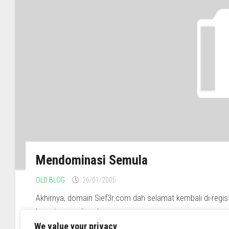
Mendominasi Semula
OLD BLOG
26/01/2005
Akhirnya, domain Sief3r.com dah selamat kembali di-regis
kena tunggu dia release....
We value your privacy