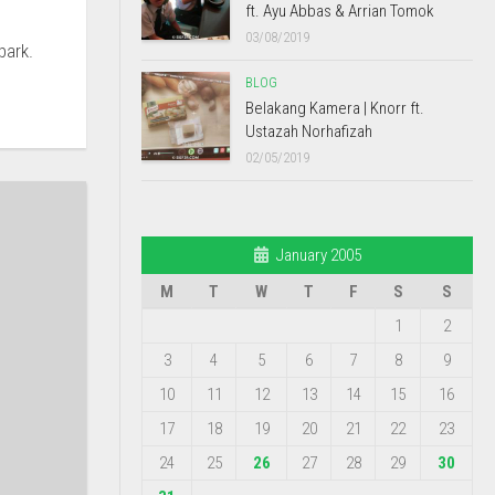
ft. Ayu Abbas & Arrian Tomok
03/08/2019
park.
BLOG
Belakang Kamera | Knorr ft.
Ustazah Norhafizah
02/05/2019
January 2005
M
T
W
T
F
S
S
1
2
3
4
5
6
7
8
9
10
11
12
13
14
15
16
17
18
19
20
21
22
23
24
25
26
27
28
29
30