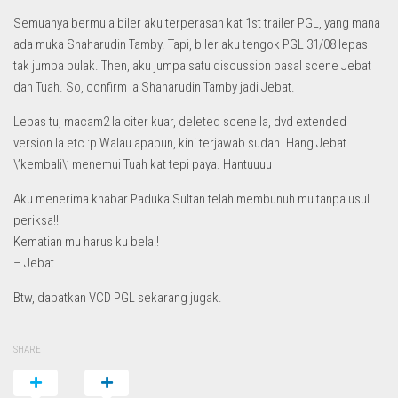
Semuanya bermula biler aku terperasan kat 1st trailer PGL, yang mana
ada muka Shaharudin Tamby. Tapi, biler aku tengok PGL 31/08 lepas
tak jumpa pulak. Then, aku jumpa satu discussion pasal scene Jebat
dan Tuah. So, confirm la Shaharudin Tamby jadi Jebat.
Lepas tu, macam2 la citer kuar, deleted scene la, dvd extended
version la etc :p Walau apapun, kini terjawab sudah. Hang Jebat
\’kembali\’ menemui Tuah kat tepi paya. Hantuuuu
Aku menerima khabar Paduka Sultan telah membunuh mu tanpa usul
periksa!!
Kematian mu harus ku bela!!
– Jebat
Btw, dapatkan VCD PGL sekarang jugak.
SHARE