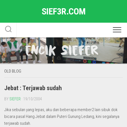
Skip
SIEF3R.COM
to
content
OLD BLOG
Jebat : Terjawab sudah
BY
SIEFER
· 19/10/2004
Jika sebulan yang lepas, aku dan beberapa member2 lain sibuk dok
bicara pasal Hang Jebat dalam Puteri Gunung Ledang, kini segalanya
terjawab sudah.