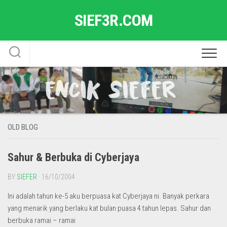
Skip
SIEF3R.COM
to
content
OLD BLOG
Sahur & Berbuka di Cyberjaya
BY
SIEFER
· 16/10/2004
Ini adalah tahun ke-5 aku berpuasa kat Cyberjaya ni. Banyak perkara
yang menarik yang berlaku kat bulan puasa 4 tahun lepas. Sahur dan
berbuka ramai – ramai