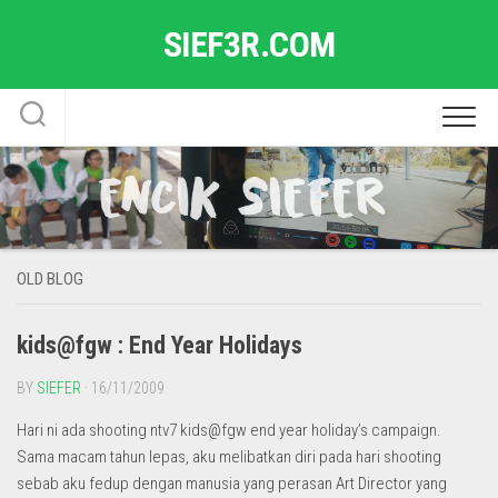
Skip
SIEF3R.COM
to
content
OLD BLOG
kids@fgw : End Year Holidays
BY
SIEFER
· 16/11/2009
Hari ni ada shooting ntv7 kids@fgw end year holiday’s campaign.
Sama macam tahun lepas, aku melibatkan diri pada hari shooting
sebab aku fedup dengan manusia yang perasan Art Director yang