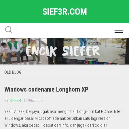
Skip
SIEF3R.COM
to
content
OLD BLOG
Windows codename Longhorn XP
BY
SIEFER
· 16/06/2003
Yes!!! Ahaak, berjaya jugak aku menginstall LongHorn kat PC nie. Biler
aku dengar pasal Microsoft ade nak terbitkan satu lagi version
Windows, aku cepat – cepat cari info, dan jugak cari cd dia!!