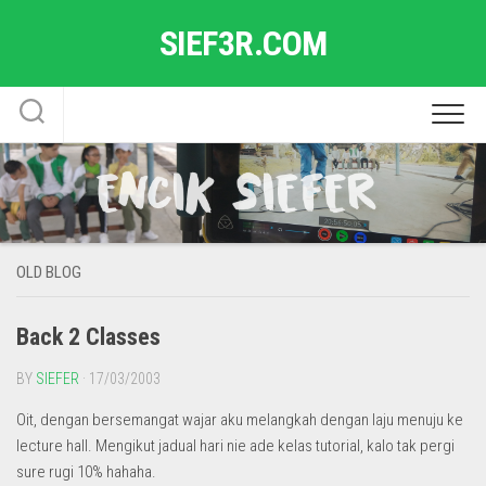
Skip
SIEF3R.COM
to
content
OLD BLOG
Back 2 Classes
BY
SIEFER
· 17/03/2003
Oit, dengan bersemangat wajar aku melangkah dengan laju menuju ke
lecture hall. Mengikut jadual hari nie ade kelas tutorial, kalo tak pergi
sure rugi 10% hahaha.