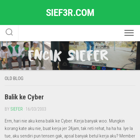
Skip
SIEF3R.COM
to
content
OLD BLOG
Balik ke Cyber
BY
SIEFER
· 16/03/2003
Erm, hari nie aku kena balik ke Cyber. Kerja banyak woo. Mungkin
korang kate aku nie, buat kerja jer 24jam, tak reti rehat, ha ha ha. Iye la
tue, aku sendiri pun tensen gak, apsal banyak betul kerja aku? Member