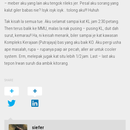
– meber aku yang lain aku tengok rileks jer. Pesal aku sorang yang
kalut giler babas nie? Isyk isyk isyk.. tolong aku!!! Huhuh
Tak kisah la semua tue. Aku selamat sampai kat KL jam 2:30 petang.
Then terus balik ke MMU, malas la nak pusing – pusing KL, duit dah
surut, kemarau!! Ha, ni keisah menarik, biler sampai je kat kawasan
Kompleks Kerajaan (Putrajaya) bas yang aku baik KO. Aku pergi usha
ape masalah, rupa – rupanya paip air pecah, aller air untuk cooler
system. Erm, melepak jugak kat situ lebih 1/2 jam. Last – last aku
tepon Irwan suruh dia ambik kitorang.
SHARE
siefer