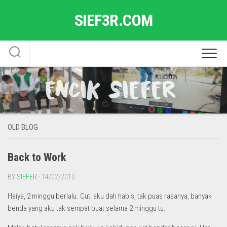
Skip
SIEF3R.COM
to
content
OLD BLOG
Back to Work
BY
SIEFER
· 14/02/2010
Haiya, 2 minggu berlalu. Cuti aku dah habis, tak puas rasanya, banyak
benda yang aku tak sempat buat selama 2 minggu tu.