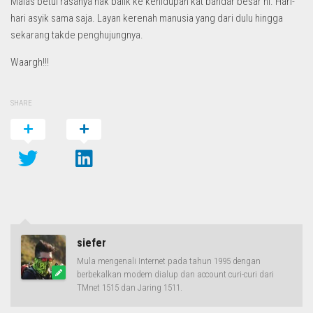
Malas betul rasanya nak balik ke kehidupan kat bandar besar ni. Hari-
hari asyik sama saja. Layan kerenah manusia yang dari dulu hingga
sekarang takde penghujungnya.
Waargh!!!
SHARE
siefer
Mula mengenali Internet pada tahun 1995 dengan
berbekalkan modem dialup dan account curi-curi dari
TMnet 1515 dan Jaring 1511.