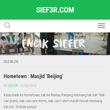
Skip
SIEF3R.COM
to
content
OLD BLOG
Hometown : Masjid ‘Beijing’
BY
SIEFER
· 12/02/2010
Kalau balik ke hometown, tak ke Rantau Panjang memang tak sah. Nak
cari jeans, nak cari rare items, nak cari t-shirt murah-murah memang
kat sini. Terbaik punya!