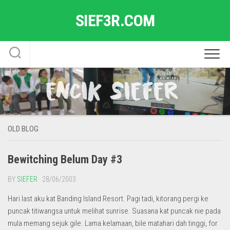
Skip
SIEF3R.COM
to
content
OLD BLOG
Bewitching Belum Day #3
BY
SIEFER
· 28/06/2003
Hari last aku kat Banding Island Resort. Pagi tadi, kitorang pergi ke
puncak titiwangsa untuk melihat sunrise. Suasana kat puncak nie pada
mula memang sejuk gile. Lama kelamaan, bile matahari dah tinggi, for