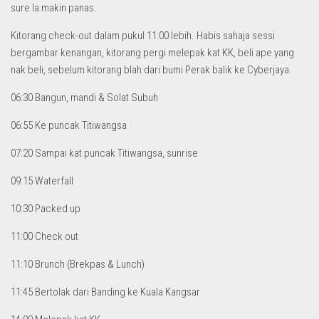
sure la makin panas.
Kitorang check-out dalam pukul 11:00 lebih. Habis sahaja sessi
bergambar kenangan, kitorang pergi melepak kat KK, beli ape yang
nak beli, sebelum kitorang blah dari bumi Perak balik ke Cyberjaya.
06:30 Bangun, mandi & Solat Subuh
06:55 Ke puncak Titiwangsa
07:20 Sampai kat puncak Titiwangsa, sunrise
09:15 Waterfall
10:30 Packed up
11:00 Check out
11:10 Brunch (Brekpas & Lunch)
11:45 Bertolak dari Banding ke Kuala Kangsar