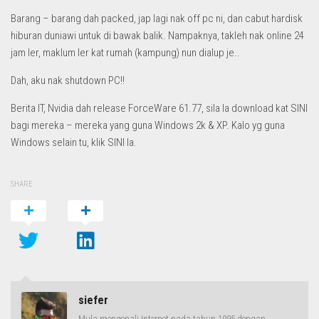
Barang – barang dah packed, jap lagi nak off pc ni, dan cabut hardisk
hiburan duniawi untuk di bawak balik. Nampaknya, takleh nak online 24
jam ler, maklum ler kat rumah (kampung) nun dialup je..
Dah, aku nak shutdown PC!!
Berita IT, Nvidia dah release ForceWare 61.77, sila la download kat SINI
bagi mereka – mereka yang guna Windows 2k & XP. Kalo yg guna
Windows selain tu, klik SINI la.
SHARE
siefer
Mula mengenali Internet pada tahun 1995 dengan