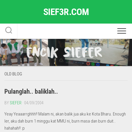
Skip
SIEF3R.COM
to
content
OLD BLOG
Pulanglah.. baliklah..
BY
SIEFER
· 04/09/2004
Yeay Yeaaarrghhh!! Malam ni, akan balik jua aku ke Kota Bharu. Enough
ler, aku dah burn 1 minggu kat MMU ni, burn masa dan burn duit..
hahahah!! :p