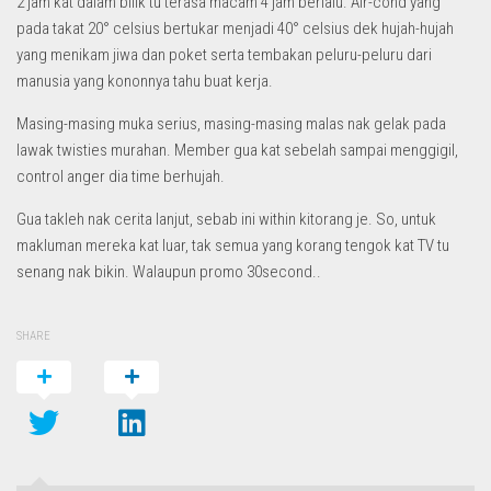
2 jam kat dalam bilik tu terasa macam 4 jam berlalu. Air-cond yang
pada takat 20° celsius bertukar menjadi 40° celsius dek hujah-hujah
yang menikam jiwa dan poket serta tembakan peluru-peluru dari
manusia yang kononnya tahu buat kerja.
Masing-masing muka serius, masing-masing malas nak gelak pada
lawak twisties murahan. Member gua kat sebelah sampai menggigil,
control anger dia time berhujah.
Gua takleh nak cerita lanjut, sebab ini within kitorang je. So, untuk
makluman mereka kat luar, tak semua yang korang tengok kat TV tu
senang nak bikin. Walaupun promo 30second..
SHARE