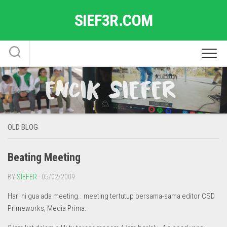
Skip
SIEF3R.COM
to
content
OLD BLOG
Beating Meeting
BY
SIEFER
· 05/02/2009
Hari ni gua ada meeting.. meeting tertutup bersama-sama editor CSD
Primeworks, Media Prima.