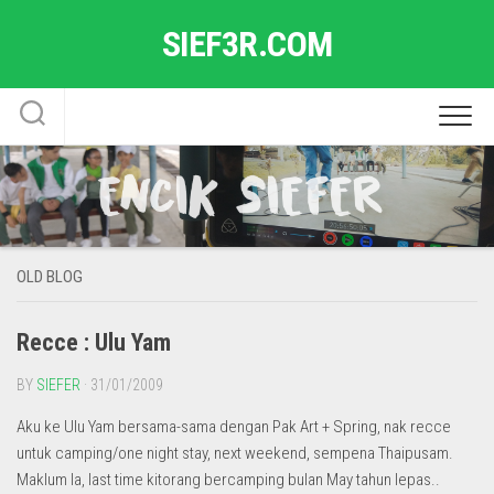
Skip
SIEF3R.COM
to
content
OLD BLOG
Recce : Ulu Yam
BY
SIEFER
· 31/01/2009
Aku ke Ulu Yam bersama-sama dengan Pak Art + Spring, nak recce
untuk camping/one night stay, next weekend, sempena Thaipusam.
Maklum la, last time kitorang bercamping bulan May tahun lepas..