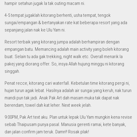
hampir setahun jugak la tak outing macam ni.
4-5 tempat jugaklah kitorang berhenti, usha tempat, tengok
sungai/empangan & bertanyakan rate kat beberapa resort yang ada
sepanjang jalan nak ke Ulu Yam ni.
Resort terbaik yang kitorang jumpa adalah berhampiran dengan
empangan batu. Memancing adalah main activity yang boleh kitorang
buat. Selain tu ada gak trekking, night walk etc. Overall menarik la
pakej yang diorang offer. So, insya Allah hujung minggu ni kitorang
singgah.
Penat recce, kitorang cari waterfall. Kebetulan time kitorang pergi ni,
hujan turun agak lebat. Hasilnya adalah air sungai yang keruh, nak turun
mandi pun tak jadi. Anak Pak Art dah masam muka tak dapat nak
berendam, towel dah kat leher. Next week jelah.
9:00PM, Pak Art text aku. Plan untuk lepak Ulu Yam mungkin kena revise
sebab Thaipusam punya pasal. Manusia gerenti ramai, kete banyak,
dan jalan confirm jam teruk. Damn!! Rosak plak!