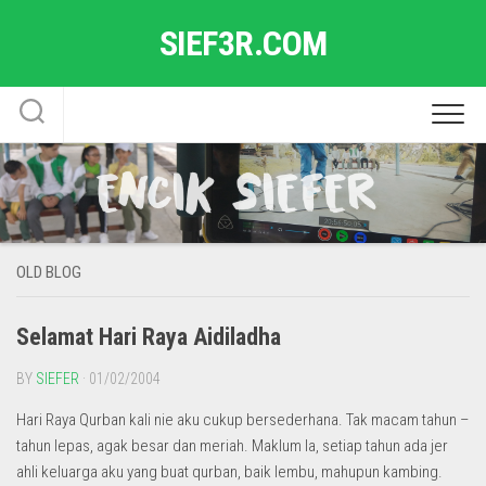
Skip
SIEF3R.COM
to
content
OLD BLOG
Selamat Hari Raya Aidiladha
BY
SIEFER
· 01/02/2004
Hari Raya Qurban kali nie aku cukup bersederhana. Tak macam tahun –
tahun lepas, agak besar dan meriah. Maklum la, setiap tahun ada jer
ahli keluarga aku yang buat qurban, baik lembu, mahupun kambing.