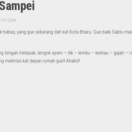
Sampei
7/01/2004
k habaq, yang gue sekarang dah kat Kota Bharu. Gue balik Sabtu mal
g tengah melepak, tengok ayam – itik – lembu – kerbau – gajah – ri
ng melintas kat depan rumah gue!! Ahaks!!