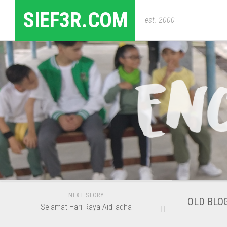
Skip
SIEF3R.COM
to
est. 2000
content
NEXT STORY
OLD BLO
Selamat Hari Raya Aidiladha