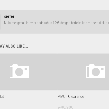
siefer
Mula mengenali Internet pada tahun 1995 dengan berbekalkan modem dialup da
Y ALSO LIKE...
lut
MMU : Clearance
24/05/2005