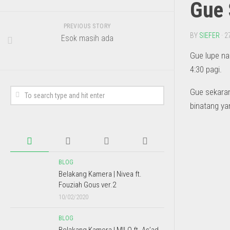
Gue 
PREVIOUS STORY
BY
SIEFER
· 2
Esok masih ada
Gue lupe na
4:30 pagi.
Gue sekaran
binatang ya
BLOG
Belakang Kamera | Nivea ft.
Fouziah Gous ver.2
10/02/2020
BLOG