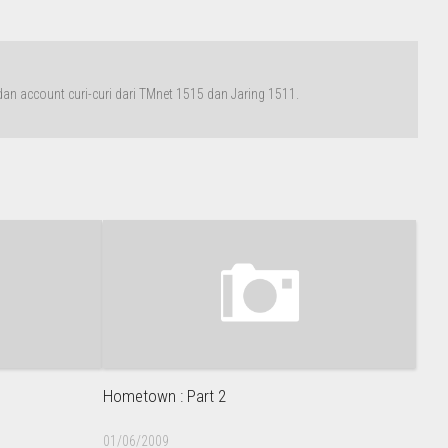
n account curi-curi dari TMnet 1515 dan Jaring 1511.
Hometown : Part 2
01/06/2009