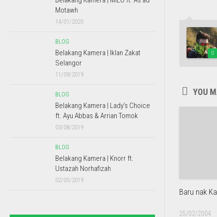
Belakang Kamera | MILO ft. As’ad
Motawh
14/01/2020
BLOG
Belakang Kamera | Iklan Zakat
Selangor
11/09/2019
YOU MA
BLOG
Belakang Kamera | Lady’s Choice
ft. Ayu Abbas & Arrian Tomok
03/08/2019
BLOG
Belakang Kamera | Knorr ft.
Ustazah Norhafizah
02/05/2019
Baru nak Ka
25/02/2004