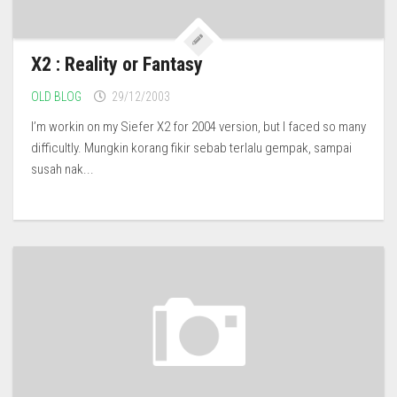
X2 : Reality or Fantasy
OLD BLOG
29/12/2003
I’m workin on my Siefer X2 for 2004 version, but I faced so many
difficultly. Mungkin korang fikir sebab terlalu gempak, sampai
susah nak...