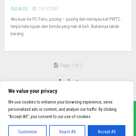
OLD BLOG
19/12/2003
Aku kuar ke PC Fairs, pusing – pusing dan merayau kat PWTC..
tanpa hala tujuan dan benda yang nak di beli. Bukannya takde
barang...
Page 1 of 2
1
2
»
We value your privacy
We use cookies to enhance your browsing experience, serve
personalized ads or content, and analyze our traffic. By clicking
"Accept All", you consent to our use of cookies.
sief3r.com
Powered by
WordPress
. Theme by
Alx
.
Customize
Reject All
Accept All