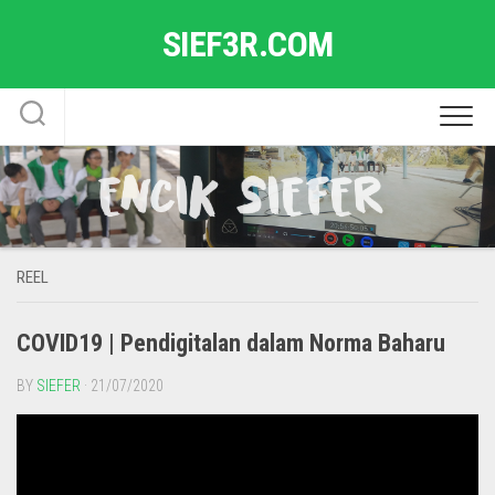
Skip
SIEF3R.COM
to
content
REEL
COVID19 | Pendigitalan dalam Norma Baharu
BY
SIEFER
· 21/07/2020