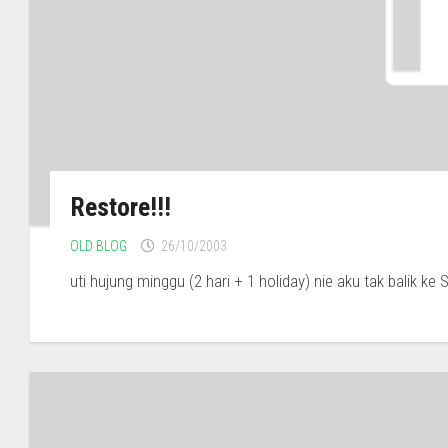
Restore!!!
OLD BLOG
26/10/2003
uti hujung minggu (2 hari + 1 holiday) nie aku tak balik ke