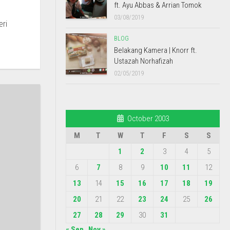
ft. Ayu Abbas & Arrian Tomok
03/08/2019
eri
BLOG
Belakang Kamera | Knorr ft.
Ustazah Norhafizah
02/05/2019
October 2003
M
T
W
T
F
S
S
1
2
3
4
5
6
7
8
9
10
11
12
13
14
15
16
17
18
19
20
21
22
23
24
25
26
27
28
29
30
31
« Sep
Nov »