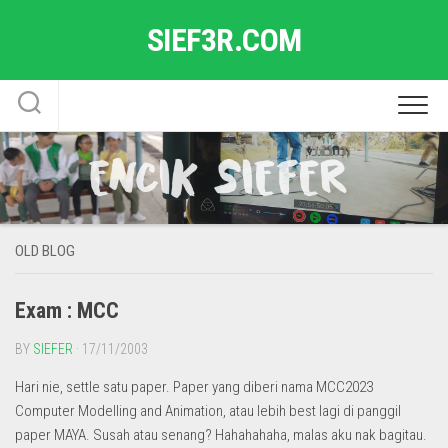
Skip
SIEF3R.COM
to
content
OLD BLOG
Exam : MCC
BY
SIEFER
· 17/11/2003
Hari nie, settle satu paper. Paper yang diberi nama MCC2023
Computer Modelling and Animation, atau lebih best lagi di panggil
paper MAYA. Susah atau senang? Hahahahaha, malas aku nak bagitau.