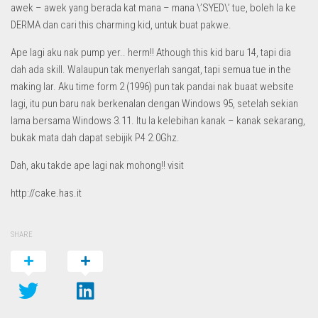
awek – awek yang berada kat mana – mana \’SYED\’ tue, boleh la ke
DERMA dan cari this charming kid, untuk buat pakwe.
Ape lagi aku nak pump yer.. herm!! Athough this kid baru 14, tapi dia
dah ada skill. Walaupun tak menyerlah sangat, tapi semua tue in the
making lar. Aku time form 2 (1996) pun tak pandai nak buaat website
lagi, itu pun baru nak berkenalan dengan Windows 95, setelah sekian
lama bersama Windows 3.11. Itu la kelebihan kanak – kanak sekarang,
bukak mata dah dapat sebijik P4 2.0Ghz.
Dah, aku takde ape lagi nak mohong!! visit
http://cake.has.it
SHARE