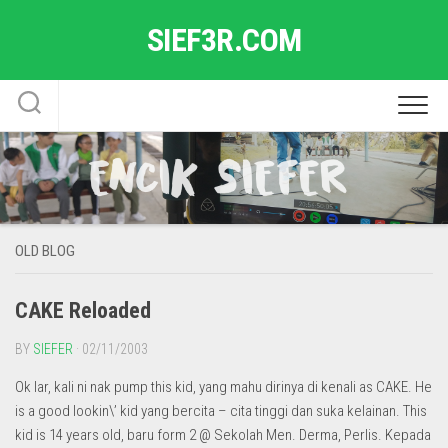
Skip
SIEF3R.COM
to
content
OLD BLOG
CAKE Reloaded
BY
SIEFER
· 02/11/2003
Ok lar, kali ni nak pump this kid, yang mahu dirinya di kenali as CAKE. He
is a good lookin\’ kid yang bercita – cita tinggi dan suka kelainan. This
kid is 14 years old, baru form 2 @ Sekolah Men. Derma, Perlis. Kepada