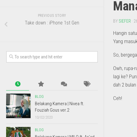
Mana
PREVIOUS STORY
BY
SIEFER
· 2
Take down : iPhone 1st Gen
Hangin satu
Yang masuk 
So, bergega
Owh, rupa-r
lagi ke? Pu
dah 2 bulan
BLOG
Ceh!
Belakang Kamera | Nivea ft.
Fouziah Gous ver.2
10/02/2020
BLOG