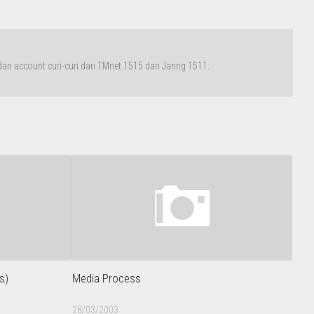
n account curi-curi dari TMnet 1515 dan Jaring 1511.
s)
Media Process
28/03/2003