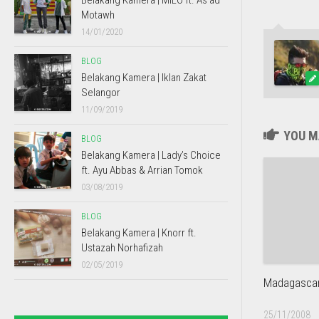
Belakang Kamera | MILO ft. As’ad
Motawh
14/01/2020
BLOG
Belakang Kamera | Iklan Zakat
Selangor
11/09/2019
YOU MA
BLOG
Belakang Kamera | Lady’s Choice
ft. Ayu Abbas & Arrian Tomok
03/08/2019
BLOG
Belakang Kamera | Knorr ft.
Ustazah Norhafizah
02/05/2019
Madagascar 
25/11/2008