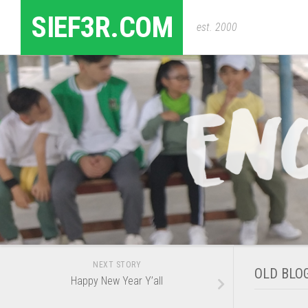
Skip
SIEF3R.COM
to
est. 2000
content
NEXT STORY
OLD BLO
Happy New Year Y’all