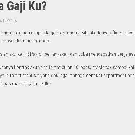
 Gaji Ku?
6/12/2008
 badan aku hari ni apabila gaji tak masuk. Bila aku tanya officemate
hanya claim bulan lepas..
slah aku ke HR-Payroll bertanyakan dan cuba mendapatkan penjelasan
upanya kontrak aku yang tamat bulan 10 lepas, masih tak sampai kat H
nya la ramai manusia yang dok jaga management kat department neh, 
 lepas masih takleh settle?