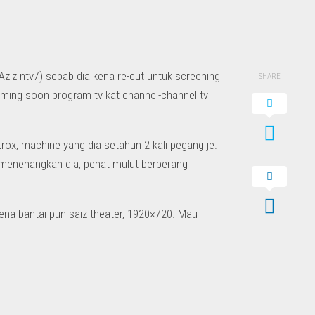
Aziz ntv7) sebab dia kena re-cut untuk screening
SHARE
oming soon program tv kat channel-channel tv
rox, machine yang dia setahun 2 kali pegang je.
t menenangkan dia, penat mulut berperang
kena bantai pun saiz theater, 1920×720. Mau