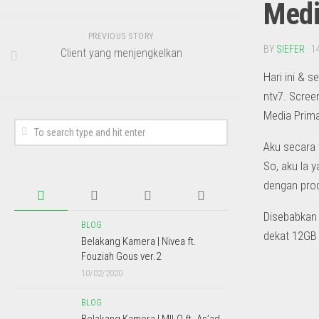
Medi
PREVIOUS STORY
BY
SIEFER
· 1
Client yang menjengkelkan
Hari ini & 
ntv7. Scree
Media Prim
Aku secara 
So, aku la 
dengan produ
Disebabkan 
BLOG
dekat 12GB
Belakang Kamera | Nivea ft.
Fouziah Gous ver.2
10/02/2020
BLOG