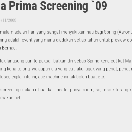
a Prima Screening `09
4/11/2008
semalam adalah hari yang sangat menyakitkan hati bagi Spring (Aaron 
ning adalah event yang mana diadakan setiap tahun untuk preview c
a Berhad.
tak langsung pun terpaksa libatkan diri sebab Spring kena cut kat Mat
yang kena tolong, walaupun dia yang cut, aku jugak yang penat, pena
ser, explain itu ini, ape machine ini tak boleh buat etc.
screening ni akan dibuat kat theater punya room, so, reso kitorang 
 makan neh!