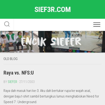
Skip
SIEF3R.COM
to
content
OLD BLOG
Raya vs. NFS:U
BY
SIEFER
· 27/11/2003
Raya dah masuk hari ke-3. Aku dah bertukar rupa ke wajah asal,
dengan baju t-shirt sambil bertungkus lumus menghabiskan Need for
Speed 7 : Underground.