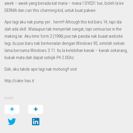
awek – awek yang berada kat mana – mana \’SYED\’ tue, boleh la ke
DERMA dan cari this charming kid, untuk buat pakwe.
Ape lagi aku nak pump yer.. herm!! Athough this kid baru 14, tapi dia
dah ada skill. Walaupun tak menyerlah sangat, tapi semua tue in the
making lar. Aku time form 2 (1996) pun tak pandai nak buaat website
lagi, itu pun baru nak berkenalan dengan Windows 95, setelah sekian
lama bersama Windows 3.11. Itu la kelebihan kanak – kanak sekarang,
bukak mata dah dapat sebijik P4 2.0Ghz.
Dah, aku takde ape lagi nak mohong!! visit
http://cake.has.it
SHARE