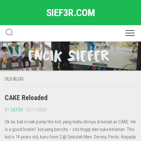
Skip
SIEF3R.COM
to
content
OLD BLOG
CAKE Reloaded
BY
SIEFER
· 02/11/2003
Ok lar, kali ni nak pump this kid, yang mahu dirinya di kenali as CAKE. He
is a good lookin\’ kid yang bercita – cita tinggi dan suka kelainan. This
kid is 14 years old, baru form 2 @ Sekolah Men. Derma, Perlis. Kepada