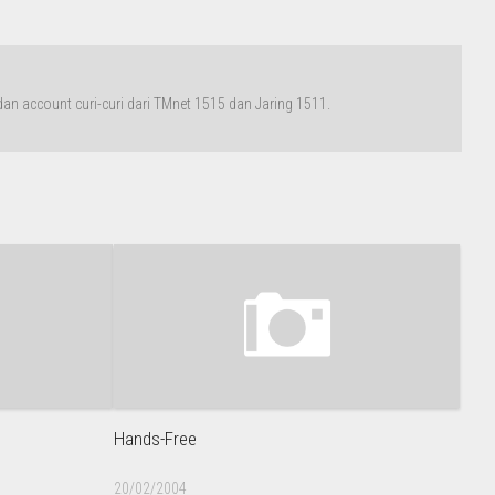
n account curi-curi dari TMnet 1515 dan Jaring 1511.
Hands-Free
20/02/2004