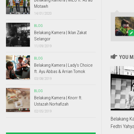
Belakang Kamera | MILO ft. As’ad
Motawh
14/01/2020
BLOG
Belakang Kamera | Iklan Zakat
Selangor
11/09/2019
YOU MA
BLOG
Belakang Kamera | Lady’s Choice
ft. Ayu Abbas & Arrian Tomok
03/08/2019
BLOG
Belakang Kamera | Knorr ft.
Ustazah Norhafizah
02/05/2019
Belakang Ka
Fedtri Yahy