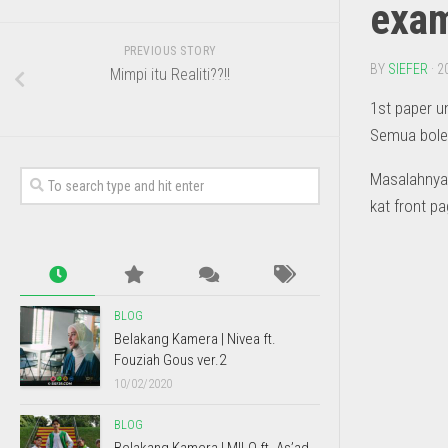
exam
PREVIOUS STORY
BY
SIEFER
· 2
Mimpi itu Realiti??!!
1st paper u
Semua boleh
Masalahnya, 
kat front pa
BLOG
Belakang Kamera | Nivea ft.
Fouziah Gous ver.2
10/02/2020
BLOG