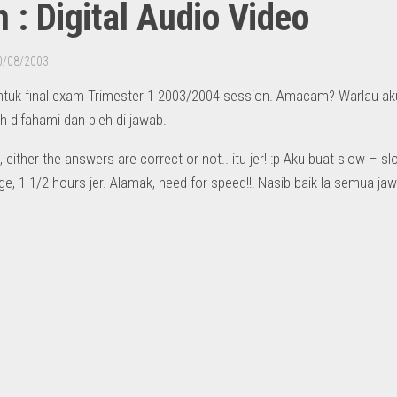
 : Digital Audio Video
0/08/2003
ntuk final exam Trimester 1 2003/2004 session. Amacam? Warlau aku 
 difahami dan bleh di jawab.
either the answers are correct or not.. itu jer! :p Aku buat slow – slow
ge, 1 1/2 hours jer. Alamak, need for speed!!! Nasib baik la semua jaw