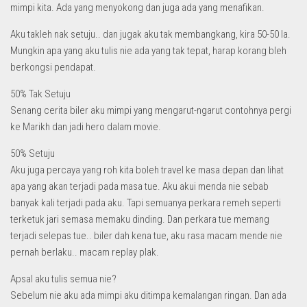
mimpi kita. Ada yang menyokong dan juga ada yang menafikan.
Aku takleh nak setuju.. dan jugak aku tak membangkang, kira 50-50 la.
Mungkin apa yang aku tulis nie ada yang tak tepat, harap korang bleh
berkongsi pendapat.
50% Tak Setuju
Senang cerita biler aku mimpi yang mengarut-ngarut contohnya pergi
ke Marikh dan jadi hero dalam movie.
50% Setuju
Aku juga percaya yang roh kita boleh travel ke masa depan dan lihat
apa yang akan terjadi pada masa tue. Aku akui menda nie sebab
banyak kali terjadi pada aku. Tapi semuanya perkara remeh seperti
terketuk jari semasa memaku dinding. Dan perkara tue memang
terjadi selepas tue.. biler dah kena tue, aku rasa macam mende nie
pernah berlaku.. macam replay plak.
Apsal aku tulis semua nie?
Sebelum nie aku ada mimpi aku ditimpa kemalangan ringan. Dan ada