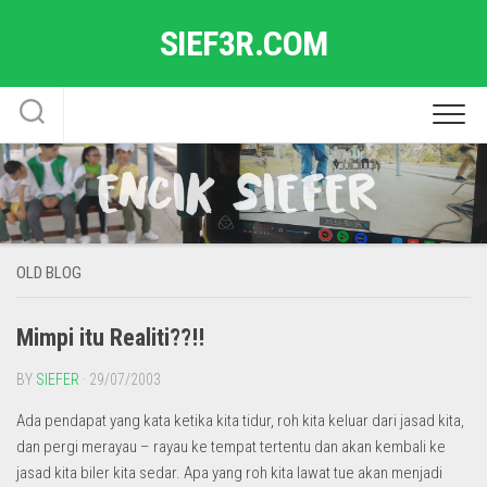
Skip
SIEF3R.COM
to
content
OLD BLOG
Mimpi itu Realiti??!!
BY
SIEFER
· 29/07/2003
Ada pendapat yang kata ketika kita tidur, roh kita keluar dari jasad kita,
dan pergi merayau – rayau ke tempat tertentu dan akan kembali ke
jasad kita biler kita sedar. Apa yang roh kita lawat tue akan menjadi