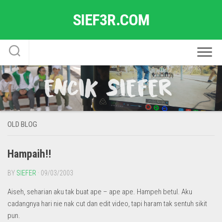
Skip
SIEF3R.COM
to
content
OLD BLOG
Hampaih!!
BY
SIEFER
· 09/03/2003
Aiseh, seharian aku tak buat ape – ape ape. Hampeh betul. Aku
cadangnya hari nie nak cut dan edit video, tapi haram tak sentuh sikit
pun.