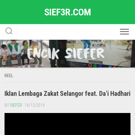
Skip
SIEF3R.COM
to
content
REEL
Iklan Lembaga Zakat Selangor feat. Da’i Hadhari
BY
SIEFER
· 16/12/2019