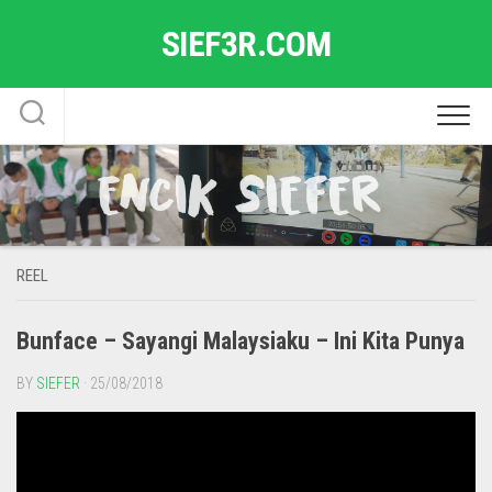
Skip
SIEF3R.COM
to
content
REEL
Bunface – Sayangi Malaysiaku – Ini Kita Punya
BY
SIEFER
· 25/08/2018