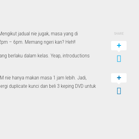
Mengikut jadual nie jugak, masa yang di
SHARE
 2pm – 6pm. Memang ngeri kan? Heh!!
ng berlaku dalam kelas. Yeap, introductions
 DM nie hanya makan masa 1 jam lebih. Jadi,
gi duplicate kunci dan beli 3 keping DVD untuk