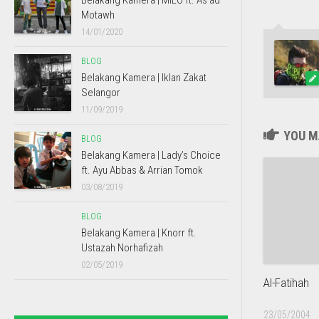
Belakang Kamera | MILO ft. As’ad
Motawh
14/01/2020
BLOG
Belakang Kamera | Iklan Zakat
Selangor
11/09/2019
YOU MA
BLOG
Belakang Kamera | Lady’s Choice
ft. Ayu Abbas & Arrian Tomok
03/08/2019
BLOG
Belakang Kamera | Knorr ft.
Ustazah Norhafizah
02/05/2019
Al-Fatihah
23/05/2004