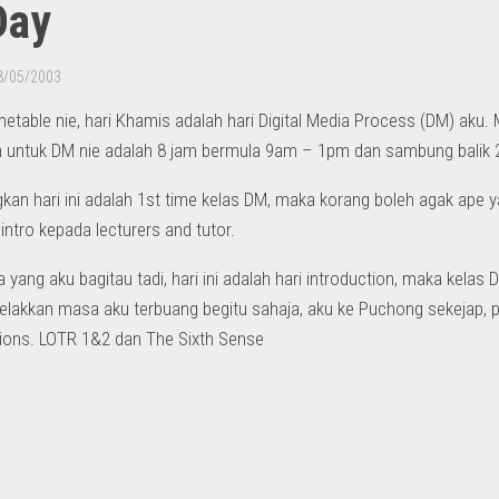
Day
8/05/2003
metable nie, hari Khamis adalah hari Digital Media Process (DM) aku. 
n untuk DM nie adalah 8 jam bermula 9am – 1pm dan sambung balik
n hari ini adalah 1st time kelas DM, maka korang boleh agak ape ya
intro kepada lecturers and tutor.
 yang aku bagitau tadi, hari ini adalah hari introduction, maka kelas
lakkan masa aku terbuang begitu sahaja, aku ke Puchong sekejap, per
tions. LOTR 1&2 dan The Sixth Sense