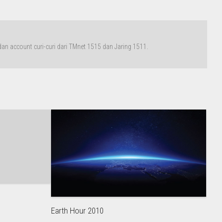
n account curi-curi dari TMnet 1515 dan Jaring 1511.
Earth Hour 2010