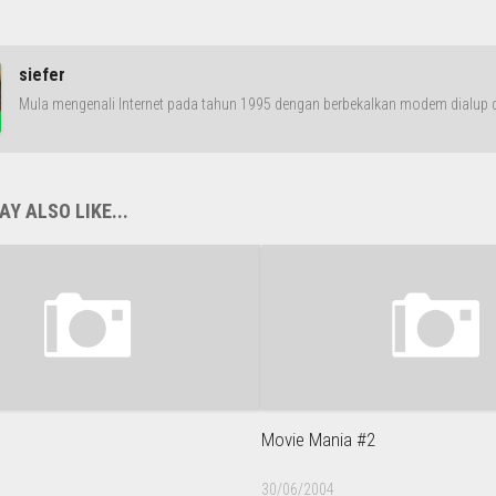
siefer
Mula mengenali Internet pada tahun 1995 dengan berbekalkan modem dialup da
Y ALSO LIKE...
Movie Mania #2
30/06/2004