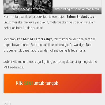
Terima la dengan seadanya.
Sesi briefing bersama Ahmad Fedtri
Hari ni kita buat iklan produk tapi takde bajet.
Sabun Shokubutsu
untuk mereka-mereka yang aktif, melenyapkan bau badan setelah
seharian buat itu dan buat ini.
Menampilkan
Ahmad Fedtri Yahya
, talent internal dengan harapan
dapat bayar murah. Board untuk iklan ni straight forward je. Tapi
proses untuk dapat approval dari client, punya la leceh gila.
Job ni kita main tembak aja, lighting pun banyak pakai lighting studio
MHI sedia ada.
Klik
SINI
untuk tengok.
SHARE