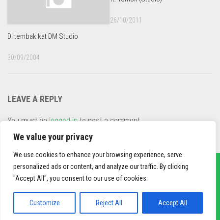
26/10/2011
Di tembak kat DM Studio
30/09/2004
LEAVE A REPLY
You must be
logged in
to post a comment.
This site uses Akismet to reduce spam.
Learn how your
We value your privacy
comment data is processed
.
We use cookies to enhance your browsing experience, serve
personalized ads or content, and analyze our traffic. By clicking
"Accept All", you consent to our use of cookies.
sief3r.com
Powered by
WordPress
. Theme by
Alx
.
Customize
Reject All
Accept All