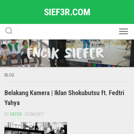
Skip
SIEF3R.COM
to
content
BLOG
Belakang Kamera | Iklan Shokubutsu ft. Fedtri
Yahya
BY
SIEFER
· 22/08/2017