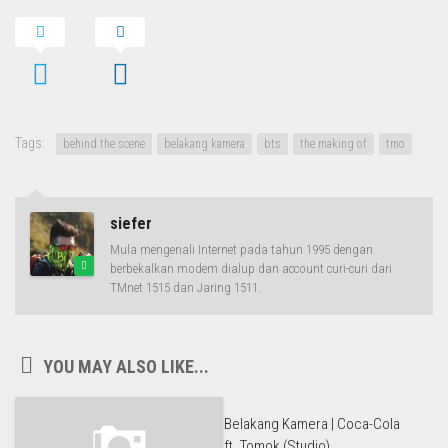
Tags:
behind the scene
belakang kamera
bts
the making of
tmo
siefer
Mula mengenali Internet pada tahun 1995 dengan
berbekalkan modem dialup dan account curi-curi dari
TMnet 1515 dan Jaring 1511.
YOU MAY ALSO LIKE...
Belakang Kamera | Coca-Cola
ft. Tomok (Studio)