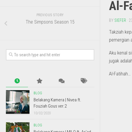
Al-F
PREVIOUS STORY
BY
SIEFER
· 2
The Simpsons Season 15
Takziah kep
pemergian a
Aku kenal s
jugak adala
Al-Fatihah…
BLOG
Belakang Kamera | Nivea ft.
Fouziah Gous ver.2
10/02/2020
BLOG