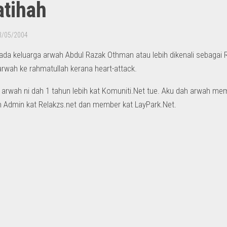
atihah
3/05/2004
ada keluarga arwah Abdul Razak Othman atau lebih dikenali sebagai
rwah ke rahmatullah kerana heart-attack.
i arwah ni dah 1 tahun lebih kat Komuniti.Net tue. Aku dah arwah m
h Admin kat Relakzs.net dan member kat LayPark.Net.