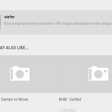
siefer
Mula mengenali Internet pada tahun 1995 dengan berbekalkan modem dialup da
Y ALSO LIKE...
: Games vs Movie
BHM : Settled
12/04/2005