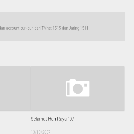
n account curi-curi dari TMnet 1515 dan Jaring 1511.
Selamat Hari Raya `07
13/10/2007