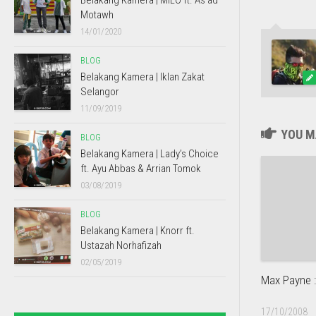
Belakang Kamera | MILO ft. As’ad
Motawh
14/01/2020
BLOG
Belakang Kamera | Iklan Zakat
Selangor
11/09/2019
YOU MA
BLOG
Belakang Kamera | Lady’s Choice
ft. Ayu Abbas & Arrian Tomok
03/08/2019
BLOG
Belakang Kamera | Knorr ft.
Ustazah Norhafizah
02/05/2019
Max Payne 
17/10/2008