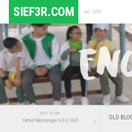
Skip
SIEF3R.COM
to
est. 2000
content
NEXT STORY
OLD BLO
Yahoo! Messenger 6.0.0.1643