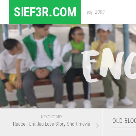
Skip
SIEF3R.COM
to
est. 2000
content
NEXT STORY
OLD BLO
Recce : Untitled Love Story Short-movie