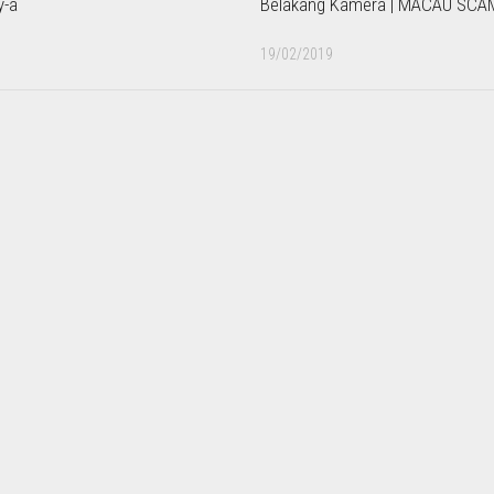
Belakang Kamera | MACAU SCA
y-a
19/02/2019