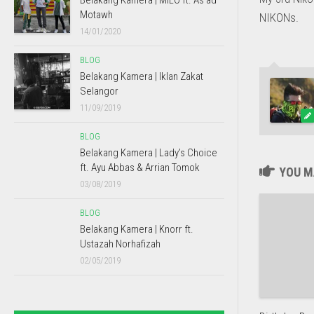
Belakang Kamera | MILO ft. As’ad
Motawh
NIKONs.
14/01/2020
BLOG
Belakang Kamera | Iklan Zakat
Selangor
11/09/2019
BLOG
Belakang Kamera | Lady’s Choice
ft. Ayu Abbas & Arrian Tomok
YOU MA
03/08/2019
BLOG
Belakang Kamera | Knorr ft.
Ustazah Norhafizah
02/05/2019