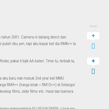
SHARE
a tahun 2001. Camera ni datang direct dari
puluh ribu yen, tapi aku bayar kat dia RM8++ la.
der, pakai 4 bijik AA bateri. Time tu, terbaik la,
na aku baru nak masuk 2nd year kat MMU.
harga RM9++ (harga letak = RM13++) di Selangor
elop films, slide films etc. Hasil dari kamera
 mana meng-replace FUJIFILM S9500. I love my