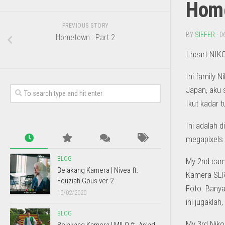
Home
PREVIOUS STORY
BY
SIEFER
· 0
Hometown : Part 2
I heart NIK
Ini family 
Japan, aku 
Ikut kadar 
Ini adalah d
megapixels 
BLOG
My 2nd came
Belakang Kamera | Nivea ft.
Kamera SLR 
Fouziah Gous ver.2
Foto. Banya
10/02/2020
ini jugakla
BLOG
My 3rd Nik