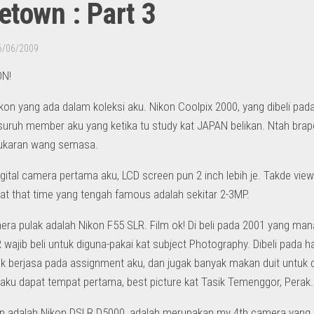
town : Part 3
6/06/2009
ON!
Nikon yang ada dalam koleksi aku. Nikon Coolpix 2000, yang dibeli pad
suruh member aku yang ketika tu study kat JAPAN belikan. Ntah brape 
tukaran wang semasa.
igital camera pertama aku, LCD screen pun 2 inch lebih je. Takde viewfin
at that time yang tengah famous adalah sekitar 2-3MP.
ra pulak adalah Nikon F55 SLR. Film ok! Di beli pada 2001 yang ma
wajib beli untuk diguna-pakai kat subject Photography. Dibeli pada 
k berjasa pada assignment aku, dan jugak banyak makan duit untuk dev
h, aku dapat tempat pertama, best picture kat Tasik Temenggor, Perak.
on adalah Nikon DSLR D5000, adalah merupakan my 4th camera yang