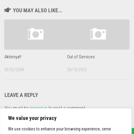
YOU MAY ALSO LIKE...
Akhirnya!!
Out of Services
05/02/2004
29/10/2003
LEAVE A REPLY
You must be
logged in
to post a comment.
This site uses Akismet to reduce spam.
Learn how your
We value your privacy
comment data is processed
.
We use cookies to enhance your browsing experience, serve