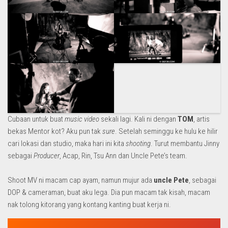
Cubaan untuk buat
music video
sekali lagi. Kali ni dengan
TOM
, artis
bekas Mentor kot? Aku pun tak
sure
. Setelah seminggu ke hulu ke hilir
cari lokasi dan studio, maka hari ini kita
shooting
. Turut membantu Jinny
sebagai
Producer
, Acap, Rin, Tsu Ann dan Uncle Pete’s team.
Shoot MV ni macam cap ayam, namun mujur ada
uncle Pete
, sebagai
DOP & cameraman, buat aku lega. Dia pun macam tak kisah, macam
nak tolong kitorang yang kontang kanting buat kerja ni.