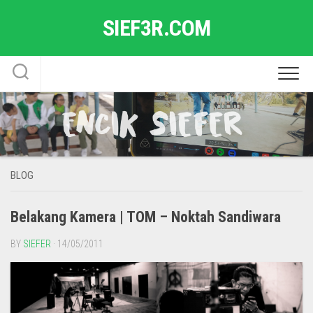
Skip
SIEF3R.COM
to
content
BLOG
Belakang Kamera | TOM – Noktah Sandiwara
BY
SIEFER
· 14/05/2011