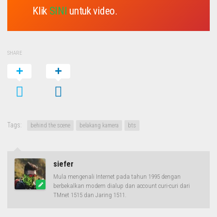
Klik
SINI
untuk video.
SHARE
Tags:
behind the scene
belakang kamera
bts
siefer
Mula mengenali Internet pada tahun 1995 dengan
berbekalkan modem dialup dan account curi-curi dari
TMnet 1515 dan Jaring 1511.