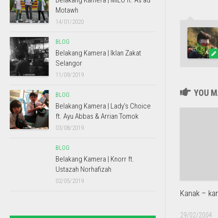
Belakang Kamera | MILO ft. As’ad
Motawh
14/01/2020
BLOG
Belakang Kamera | Iklan Zakat
Selangor
11/09/2019
YOU MA
BLOG
Belakang Kamera | Lady’s Choice
ft. Ayu Abbas & Arrian Tomok
03/08/2019
BLOG
Belakang Kamera | Knorr ft.
Ustazah Norhafizah
02/05/2019
Kanak – ka
29/02/2004