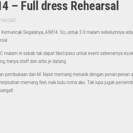
4 – Full dress Rehearsal
7/04/2007
 Kemuncak Segalanya, AIM14. So, untuk 2-3 malam sebelumnya ada r
rsal.
 malam ni sebab tak dapat tiket/pass untuk event sebenarnya esok. 
ng, hanya staff dan artis je datang.
n pembukaan dari M. Nasir memang menarik dengan penari-penari a
Perpisahan memang feel, naik bulu roma aku. Tak lupa jugak perse
bangat!