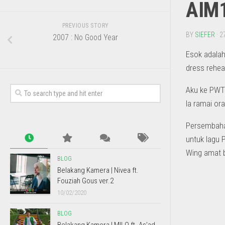
AIM1
PREVIOUS STORY
BY
SIEFER
· 2
2007 : No Good Year
Esok adalah
dress rehea
Aku ke PWTC
la ramai ora
Persembaha
untuk lagu 
Wing amat 
BLOG
Belakang Kamera | Nivea ft.
Fouziah Gous ver.2
10/02/2020
BLOG