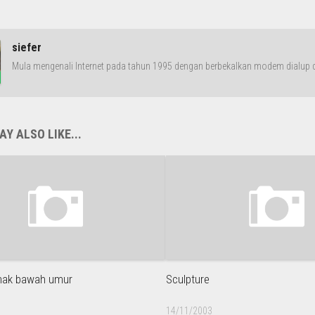
siefer
Mula mengenali Internet pada tahun 1995 dengan berbekalkan modem dialup da
Y ALSO LIKE...
nak bawah umur
Sculpture
14/11/2003