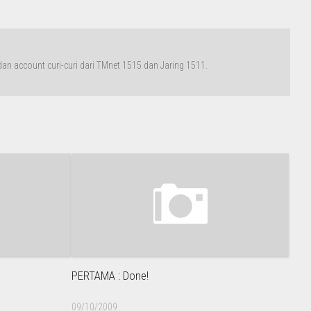
n account curi-curi dari TMnet 1515 dan Jaring 1511.
PERTAMA : Done!
09/10/2009