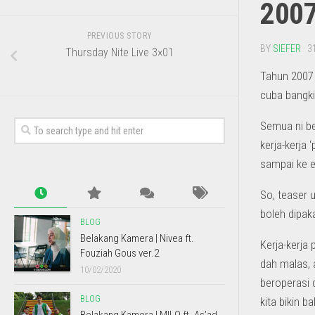
2007
PREVIOUS STORY
BY
SIEFER
· 3
Thursday Nite Live 3×01
Tahun 2007 
cuba bangki
Semua ni be
kerja-kerja 
sampai ke e
So, teaser 
boleh dipak
BLOG
Belakang Kamera | Nivea ft.
Kerja-kerja 
Fouziah Gous ver.2
dah malas, 
10/02/2020
beroperasi 
BLOG
kita bikin bal