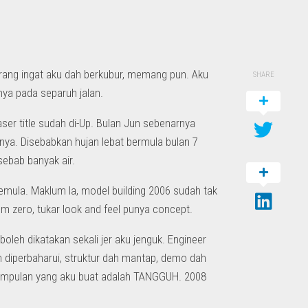
rang ingat aku dah berkubur, memang pun. Aku
SHARE
ya pada separuh jalan.
ser title sudah di-Up. Bulan Jun sebenarnya
narnya. Disebabkan hujan lebat bermula bulan 7
sebab banyak air.
semula. Maklum la, model building 2006 sudah tak
om zero, tukar look and feel punya concept.
boleh dikatakan sekali jer aku jenguk. Engineer
ah diperbaharui, struktur dah mantap, demo dah
kesimpulan yang aku buat adalah TANGGUH. 2008