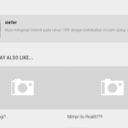
siefer
Mula mengenali Internet pada tahun 1995 dengan berbekalkan modem dialup da
Y ALSO LIKE...
agi?
Mimpi itu Realiti??!!