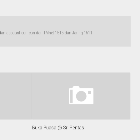
n account curi-curi dari TMnet 1515 dan Jaring 1511.
Buka Puasa @ Sri Pentas