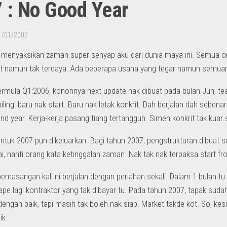
 : No Good Year
1/01/2007
menyaksikan zaman super senyap aku dari dunia maya ini. Semua o
t namun tak terdaya. Ada beberapa usaha yang tegar namun semuan
rmula Q1:2006, kononnya next update nak dibuat pada bulan Jun, tea
‘piling’ baru nak start. Baru nak letak konkrit. Dah berjalan dah sebe
nd year. Kerja-kerja pasang tiang tertangguh. Simen konkrit tak kuar 
untuk 2007 pun dikeluarkan. Bagi tahun 2007, pengstrukturan dibuat 
ai, nanti orang kata ketinggalan zaman. Nak tak nak terpaksa start fr
pemasangan kali ni berjalan dengan perlahan sekali. Dalam 1 bulan tu 
ape lagi kontraktor yang tak dibayar tu. Pada tahun 2007, tapak sud
dengan baik, tapi masih tak boleh nak siap. Market takde kot. So, 
ik.