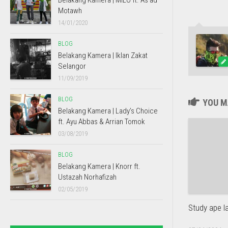
Belakang Kamera | MILO ft. As’ad
Motawh
14/01/2020
BLOG
Belakang Kamera | Iklan Zakat
Selangor
11/09/2019
BLOG
YOU MA
Belakang Kamera | Lady’s Choice
ft. Ayu Abbas & Arrian Tomok
03/08/2019
BLOG
Belakang Kamera | Knorr ft.
Ustazah Norhafizah
02/05/2019
Study ape l