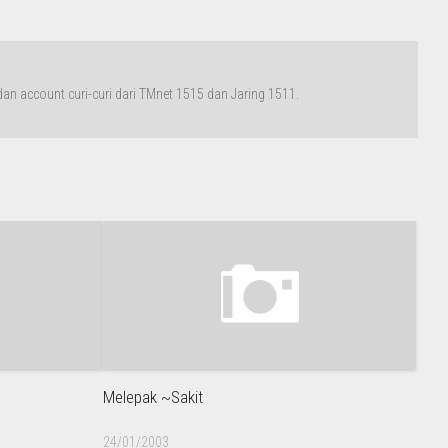
n account curi-curi dari TMnet 1515 dan Jaring 1511.
Melepak ~Sakit
24/01/2003