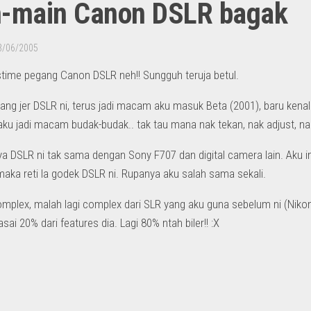
-main Canon DSLR bagak
3/06/2005
stime pegang Canon DSLR neh!! Sungguh teruja betul.
gang jer DSLR ni, terus jadi macam aku masuk Beta (2001), baru kenal 
, aku jadi macam budak-budak.. tak tau mana nak tekan, nak adjust, na
a DSLR ni tak sama dengan Sony F707 dan digital camera lain. Aku in
aka reti la godek DSLR ni. Rupanya aku salah sama sekali.
omplex, malah lagi complex dari SLR yang aku guna sebelum ni (Nikon 
asai 20% dari features dia. Lagi 80% ntah biler!! :X