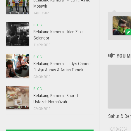
Belakang Kamera | MILO ft. As’ad
Motawh
14/01/2020
BLOG
Belakang Kamera | Iklan Zakat
Selangor
11/09/2019
YOU MA
BLOG
Belakang Kamera | Lady’s Choice
ft. Ayu Abbas & Arrian Tomok
03/08/2019
BLOG
Belakang Kamera | Knorr ft.
Ustazah Norhafizah
02/05/2019
Sahur & Ber
16/10/2004