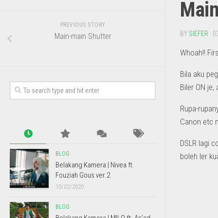
Main
PREVIOUS STORY
BY
SIEFER
· 0
Main-main Shutter
Whoah!! Fir
Bila aku pe
Biler ON je
Rupa-rupany
Canon etc m
DSLR lagi c
BLOG
boleh ler ku
Belakang Kamera | Nivea ft.
Fouziah Gous ver.2
10/02/2020
BLOG