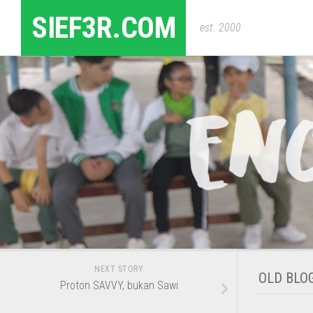
Skip
SIEF3R.COM
to
est. 2000
content
NEXT STORY
OLD BLO
Proton SAVVY, bukan Sawi